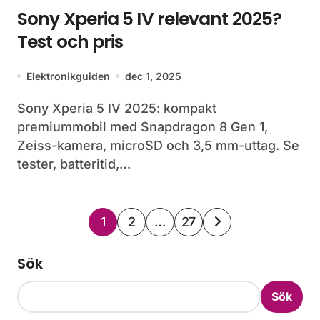
Sony Xperia 5 IV relevant 2025?
Test och pris
Elektronikguiden
dec 1, 2025
Sony Xperia 5 IV 2025: kompakt
premiummobil med Snapdragon 8 Gen 1,
Zeiss-kamera, microSD och 3,5 mm-uttag. Se
tester, batteritid,…
Sidnumrering
1
2
…
27
för
Sök
inlägg
Sök