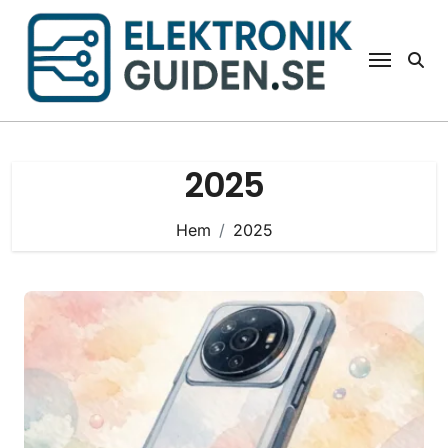
Hoppa
till
innehåll
2025
Hem
2025