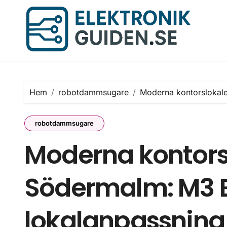
Hoppa
till
innehåll
Hem
robotdammsugare
Moderna kontorslokale
robotdammsugare
Moderna kontors
Södermalm: M3 B
lokalanpassning