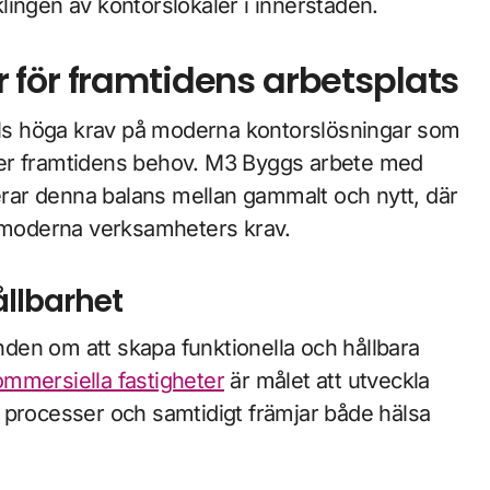
lingen av kontorslokaler i innerstaden.
 för framtidens arbetsplats
älls höga krav på moderna kontorslösningar som
ter framtidens behov. M3 Byggs arbete med
ar denna balans mellan gammalt och nytt, där
a moderna verksamheters krav.
ållbarhet
den om att skapa funktionella och hållbara
kommersiella fastigheter
är målet att utveckla
 processer och samtidigt främjar både hälsa