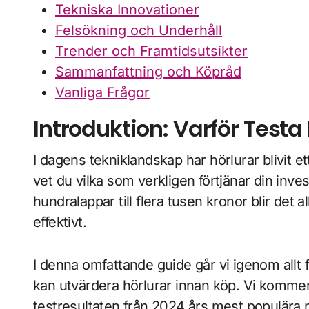
Tekniska Innovationer
Felsökning och Underhåll
Trender och Framtidsutsikter
Sammanfattning och Köpråd
Vanliga Frågor
Introduktion: Varför Testa
I dagens tekniklandskap har hörlurar blivit ett av våra mest personliga teknikval. Men hur
vet du vilka som verkligen förtjänar din inv
hundralappar till flera tusen kronor blir det al
effektivt.
I denna omfattande guide går vi igenom allt f
kan utvärdera hörlurar innan köp. Vi komme
testresultaten från 2024 års mest populära 