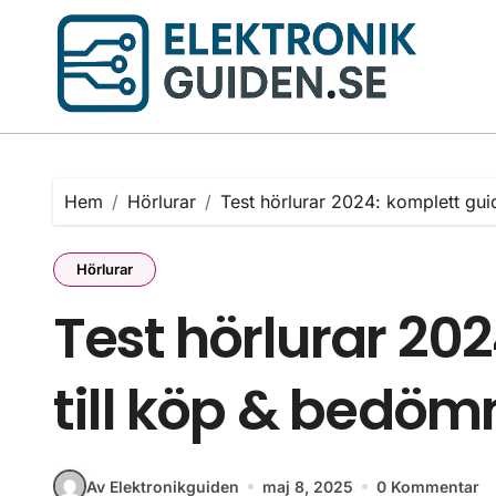
Hoppa
till
innehåll
Hem
Hörlurar
Test hörlurar 2024: komplett gui
Hörlurar
Test hörlurar 20
till köp & bedöm
Av Elektronikguiden
maj 8, 2025
0 Kommentar