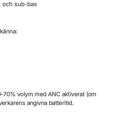
as och sub-bas
 känna:
 50-70% volym med ANC aktiverat (om
llverkarens angivna batteritid.