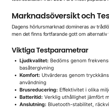
Marknadsöversikt och Test
Dagens hörlursmarknad domineras av trådlö
men det finns fortfarande gott om alternati
Viktiga Testparametrar
Ljudkvalitet:
Bedöms genom frekvensre
basåtergivning
Komfort:
Utvärderas genom tryckkänsla
användning
Brusreducering:
Effektivitet i olika mil
Batteritid:
Verklig uthållighet jämfört m
Anslutning:
Bluetooth-stabilitet, räckv