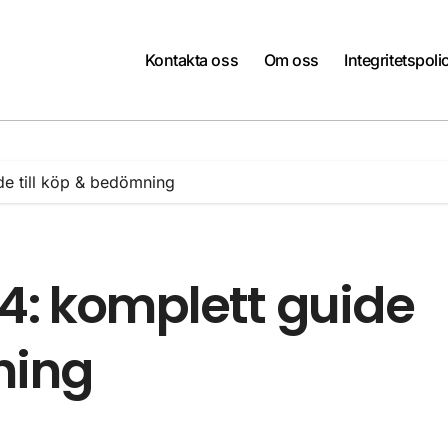
Kontakta oss
Om oss
Integritetspoli
de till köp & bedömning
24: komplett guide
ning