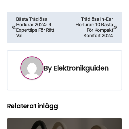
Inläggsnavigering
Bästa Trådlösa
Trådlösa In-Ear
Hörlurar 2024: 9
Hörlurar: 10 Bästa
Experttips För Rätt
För Kompakt
Val
Komfort 2024
By
Elektronikguiden
Relaterat inlägg