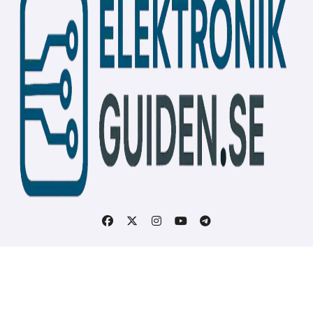
Upphovsrätt © Alla rättigheter förbehålles
|
BlogData
av
Themeansar
.