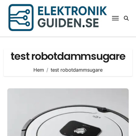
Hoppa
till
innehåll
test robotdammsugare
Hem
test robotdammsugare