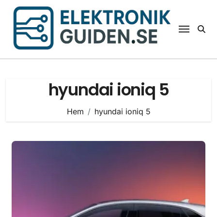
Hoppa
till
innehåll
hyundai ioniq 5
Hem
hyundai ioniq 5