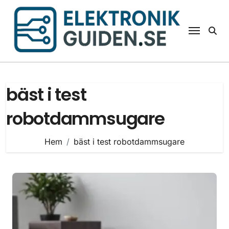
Hoppa
till
innehåll
bäst i test
robotdammsugare
Hem
bäst i test robotdammsugare