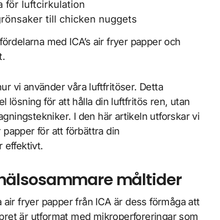
för luftcirkulation
grönsaker till chicken nuggets
fördelarna med ICA’s air fryer papper och
t.
ur vi använder våra luftfritöser. Detta
ösning för att hålla din luftfritös ren, utan
gningstekniker. I den här artikeln utforskar vi
 papper för att förbättra din
effektivt.
för hälsosammare måltider
air fryer papper från ICA är dess förmåga att
appret är utformat med mikroperforeringar som