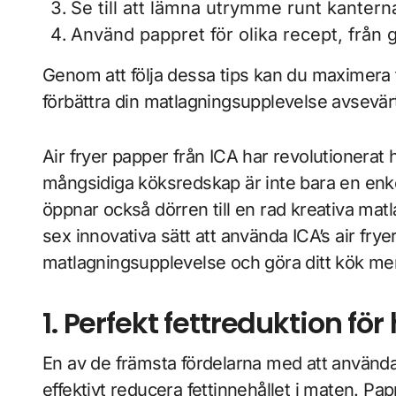
Se till att lämna utrymme runt kanterna 
Använd pappret för olika recept, från 
Genom att följa dessa tips kan du maximera 
förbättra din matlagningsupplevelse avsevär
Air fryer papper från ICA har revolutionerat h
mångsidiga köksredskap är inte bara en enkel l
öppnar också dörren till en rad kreativa matla
sex innovativa sätt att använda ICA’s air fryer
matlagningsupplevelse och göra ditt kök mer 
1. Perfekt fettreduktion 
En av de främsta fördelarna med att använda 
effektivt reducera fettinnehållet i maten. P