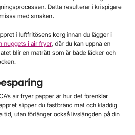
llagningsprocessen. Detta resulterar i krispigare
omissa med smaken.
pret i luftfritösens korg innan du lägger i
 nuggets i air fryer
, där du kan uppnå en
ltatet blir en maträtt som är både läcker och
ocken.
sbesparing
’s air fryer papper är hur det förenklar
pret slipper du fastbränd mat och kladdig
ra tid, utan förlänger också livslängden på din