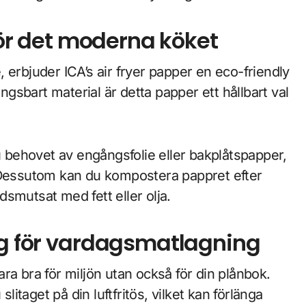
 för det moderna köket
e, erbjuder ICA’s air fryer papper en eco-friendly
ingsbart material är detta papper ett hållbart val
behovet av engångsfolie eller bakplåtspapper,
ll. Dessutom kan du kompostera pappret efter
edsmutsat med fett eller olja.
ng för vardagsmatlagning
bara bra för miljön utan också för din plånbok.
taget på din luftfritös, vilket kan förlänga