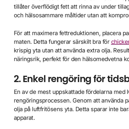
tillåter överflödigt fett att rinna av under ti
och hälsosammare måltider utan att kompr
För att maximera fettreduktionen, placera pap
maten. Detta fungerar särskilt bra för
chicken
krispig yta utan att använda extra olja. Resu
näringsrik, perfekt för den hälsomedvetna k
2. Enkel rengöring för tid
En av de mest uppskattade fördelarna med ICA
rengöringsprocessen. Genom att använda pap
olja på luftfritösens yta. Detta sparar inte ba
apparat.