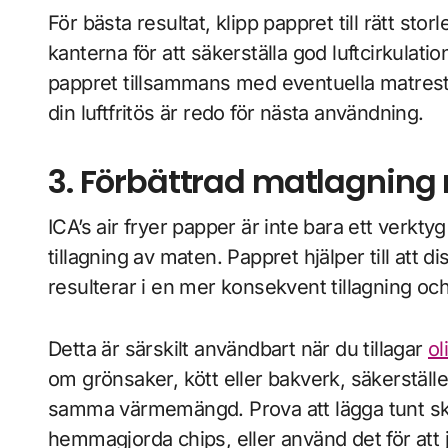
För bästa resultat, klipp pappret till rätt stor
kanterna för att säkerställa god luftcirkulati
pappret tillsammans med eventuella matreste
din luftfritös är redo för nästa användning.
3. Förbättrad matlagnin
ICA’s air fryer papper är inte bara ett verktyg
tillagning av maten. Pappret hjälper till att 
resulterar i en mer konsekvent tillagning och
Detta är särskilt användbart när du tillagar
ol
om grönsaker, kött eller bakverk, säkerställ
samma värmemängd. Prova att lägga tunt skiv
hemmagjorda chips, eller använd det för att j