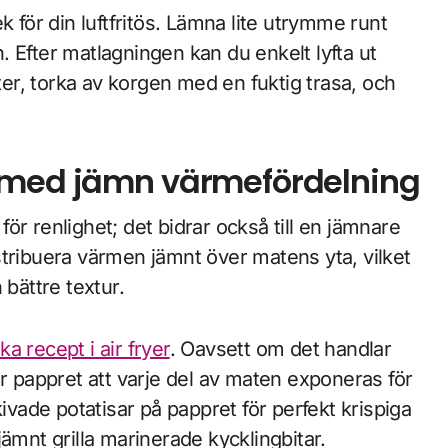
lek för din luftfritös. Lämna lite utrymme runt
on. Efter matlagningen kan du enkelt lyfta ut
r, torka av korgen med en fuktig trasa, och
g med jämn värmefördelning
 för renlighet; det bidrar också till en jämnare
distribuera värmen jämnt över matens yta, vilket
 bättre textur.
ika recept i air fryer
. Oavsett om det handlar
er pappret att varje del av maten exponeras för
ade potatisar på pappret för perfekt krispiga
ämnt grilla marinerade kycklingbitar.