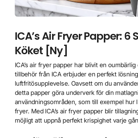
ICA’s Air Fryer Papper: 
Köket [Ny]
ICA’s air fryer papper har blivit en oumbärlig del av många svenska kök. Detta innovativa
tillbehör från ICA erbjuder en perfekt lösning
luftfritösupplevelse. Oavsett om du använder
detta papper göra underverk för din matlagn
användningsområden, som till exempel hur lä
fryer. Med ICA’s air fryer papper blir tillagn
möjligt att uppnå perfekt krispighet varje gå