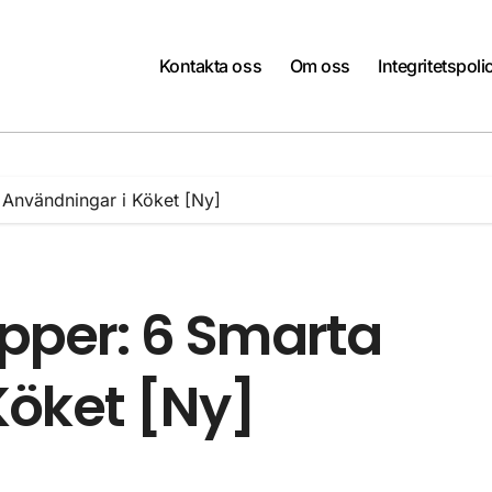
Kontakta oss
Om oss
Integritetspoli
a Användningar i Köket [Ny]
apper: 6 Smarta
Köket [Ny]