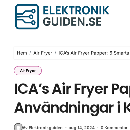
Hoppa
till
innehåll
Hem
Air Fryer
ICA’s Air Fryer Papper: 6 Smart
Air Fryer
ICA’s Air Fryer P
Användningar i 
Av Elektronikguiden
aug 14, 2024
0 Kommentar